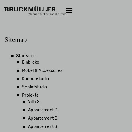
Einblicke
Möbel & Accessoires
Küchenstudio
Schlafstudio
Sitemap
Projekte
Jobs
Outlet
Villa S.
Kontakt
Startseite
Einblicke
Appartement D.
Möbel & Accessoires
Küchenstudio
Appartement B.
Schlafstudio
Projekte
Appartement S.
Villa S.
Appartement D.
Appartement A.
Appartement B.
Appartement S.