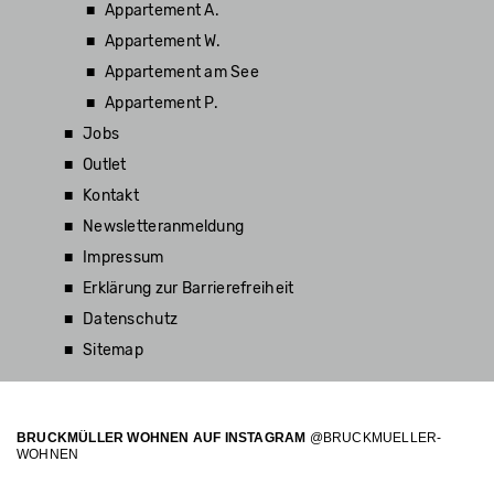
Appartement W.
Appartement A.
Appartement W.
Appartement am See
Appartement am See
Appartement P.
Appartement P.
Jobs
Outlet
Kontakt
Newsletteranmeldung
Impressum
Erklärung zur Barrierefreiheit
Datenschutz
Sitemap
BRUCKMÜLLER WOHNEN AUF INSTAGRAM
@BRUCKMUELLER-
WOHNEN